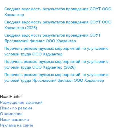
Сводная ведомость результатов проведения СОУТ ООО
Воронеж
Хэдхантер
Сводная ведомость результатов проведения СОУТ ООО
ул. Комиссаржевской, д. 10,
Хэдхантер (2026)
офис 1212
Сводная ведомость результатов проведения СОУТ
+7 473 280-05-05
Ярославский филиал ООО Хэдхантер
pr@vrn.hh.ru
Перечень рекомендуемых мероприятий по улучшению
условий труда ООО Хэдхантер
Казань
Перечень рекомендуемых мероприятий по улучшению
ул. Спартаковская, д. 2А, этаж 3,
условий труда ООО Хэдхантер (2026)
помещение 15
Перечень рекомендуемых мероприятий по улучшению
условий труда Ярославский филиал ООО Хэдхантер
+7 843 212-12-50
pr@kzn.hh.ru
HeadHunter
Размещение вакансий
Екатеринбург
Поиск по резюме
ул. Боевых Дружин, стр. 20,
О компании
5 этаж, офис 505, 521
Наши вакансии
Реклама на сайте
+7 343 226-79-99