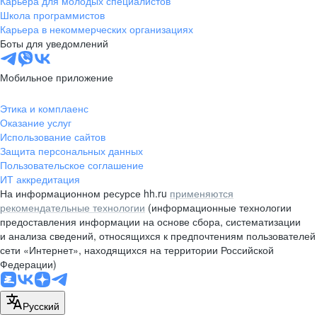
Карьера для молодых специалистов
pr@nsk.hh.ru
Школа программистов
Карьера в некоммерческих организациях
Минск
Боты для уведомлений
пр-т Дзержинского, д. 57,
10 этаж, помещение 45-1
Мобильное приложение
+375 (17)
336-03-02
Этика и комплаенс
pr@rabota.by
Оказание услуг
Использование сайтов
Алматы
Защита персональных данных
Пользовательское соглашение
пр. Абая, д. 151, БЦ Алатау,
ИТ аккредитация
12 этаж, офис 1209
На информационном ресурсе hh.ru
применяются
+7 727 232-13-13
рекомендательные технологии
(информационные технологии
pr@headhunter.com.kz
предоставления информации на основе сбора, систематизации
и анализа сведений, относящихся к предпочтениям пользователей
сети «Интернет», находящихся на территории Российской
Федерации)
Русский