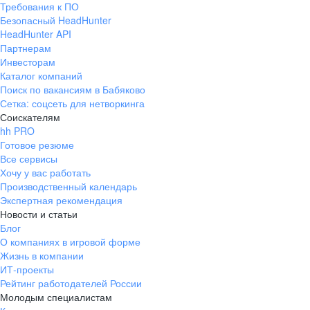
Требования к ПО
pr@ural.hh.ru
Безопасный HeadHunter
HeadHunter API
Краснодар
Партнерам
Инвесторам
ул. Янковского, д. 169, 7 этаж,
Каталог компаний
706 каб.
Поиск по вакансиям в Бабяково
+7 861 205-55-57
Сетка: соцсеть для нетворкинга
pr@krd.hh.ru
Соискателям
hh PRO
Готовое резюме
Владивосток
Все сервисы
пер. Ланинский д. 4, офис 3.4
Хочу у вас работать
Производственный календарь
+7 423 202-33-28
Экспертная рекомендация
pr@dv.hh.ru
Новости и статьи
Блог
Новосибирск
О компаниях в игровой форме
Жизнь в компании
ул. Большевистская, д. 35,
ИТ-проекты
помещение 21
Рейтинг работодателей России
+7 383 207-94-64
Молодым специалистам