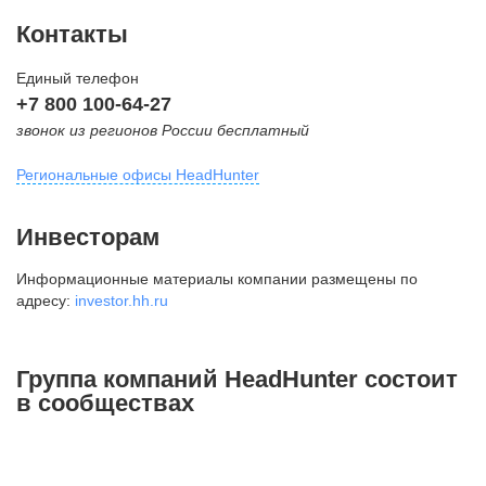
Контакты
Единый телефон
+7 800 100-64-27
звонок из регионов России бесплатный
Региональные офисы HeadHunter
Москва
Инвесторам
внутригородская территория
Информационные материалы компании размещены по
Муниципальный округ Тверской,
адресу:
investor.hh.ru
2-я Брестская ул., д. 48,
помещение 25
+7 495 974-64-27
Группа компаний HeadHunter состоит
+7 495 980-64-27
в сообществах
+7 495 134-92-24
press@hh.ru