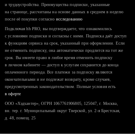
тратите много времени на поиск и вручную поднимаете
и трудоустройства. Преимущества подписки, указанные
резюме
на странице, рассчитаны на основе данных в среднем в неделю
после её покупки согласно
хотите сравнить себя с конкурентами и оценить шансы
исследованию
Подключая hh PRO, вы подтверждаете, что ознакомились
с условиями подписки и согласны с ними. Подписка даёт доступ
к функциям сервиса на срок, указанный при оформлении. Если
не отменить подписку, она автоматически продлится на тот же
срок. Вы имеете право в любое время отменить подписку
в личном кабинете — доступ к услугам сохранится до конца
оплаченного периода. Все платежи за подписку являются
окончательными и не подлежат возврату, кроме случаев,
предусмотренных законодательством. Полные условия есть
в оферте
ООО «Хэдхантер», ОГРН 1067761906805, 125047, г. Москва,
вн. тер. г. Муниципальный округ Тверской, ул. 2-я Брестская,
д. 48, помещ. 25